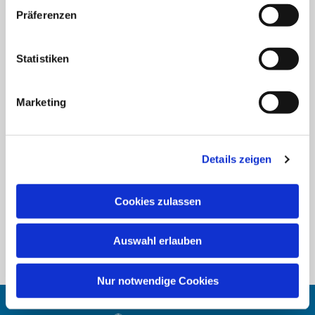
gehören unter anderem „Johannes-“ und
Präferenzen
„Matthäus-Passion“ von J.S. Bach, dessen
„Weihnachtsoratorium“ sowie zahlreiche
Statistiken
Kantaten, „Messiah“ von G.F. Händel und
Werke von W.A. Mozart und F. Mendelssohn-
Marketing
Bartholdy.
Probe
: Wöchentlich
dienstags von 19.30 bis
21.30 Uhr
im Gemeindehaus in der
Details zeigen
Wehdenstraße.
Cookies zulassen
Auswahl erlauben
Nur notwendige Cookies