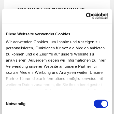
Der Michaelis-Chor ist eine Kantorei im
klassischen Sinne. Die Aufführungen großer
abendfüllender Werke wie Oratorien und
Messen stehen hier genauso im Vordergrund
Diese Webseite verwendet Cookies
wie die Gestaltung verschiedenster
Wir verwenden Cookies, um Inhalte und Anzeigen zu
personalisieren, Funktionen für soziale Medien anbieten
Gottesdienste - vor allem zu den Festtagen -
zu können und die Zugriffe auf unsere Website zu
und kleinerer Konzerte und Abendmusiken.
analysieren. Außerdem geben wir Informationen zu Ihrer
Der Chor besteht aus ca. 50 Sängerinnen und
Verwendung unserer Website an unsere Partner für
soziale Medien, Werbung und Analysen weiter. Unsere
Sängern jedes Alters und ist in allen
Partner führen diese Informationen möglicherweise mit
Stimmgruppen sehr gut besetzt. Der
weiteren Daten zusammen, die Sie ihnen bereitgestellt
erfahrene Chordirigenten Ralf Popken leitet
haben oder die sie im Rahmen Ihrer Nutzung der Dienste
gesammelt haben.
jede Chorprobe mit intensiver Stimmbildung
Einwilligungsauswahl
Notwendig
ein. Zu den Aufführungen der letzten Jahre