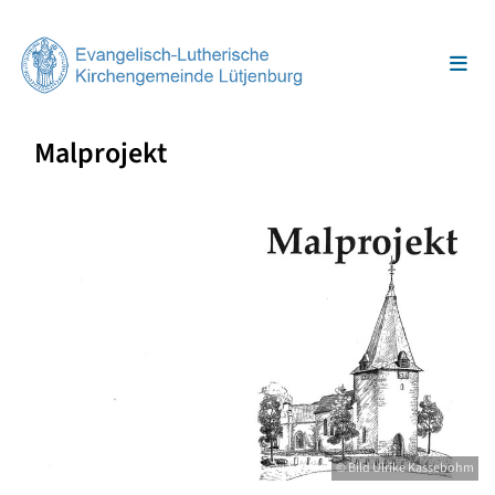
Malprojekt
© Bild Ulrike Kassebohm