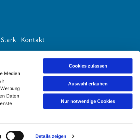
Stark
Kontakt
Cookies zulassen
le Medien
ir
Auswahl erlauben
, Werbung
ren Daten
Nur notwendige Cookies
ienste
g
Details zeigen