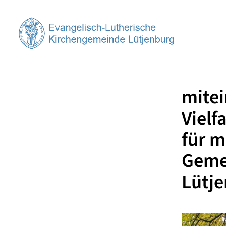
mitei
Vielf
für 
Gemei
Lütj