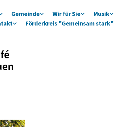
Gemeinde
Wir für Sie
Musik
takt
Förderkreis "Gemeinsam stark"
fé
uen