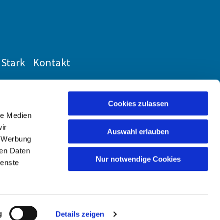
Stark
Kontakt
Cookies zulassen
le Medien
ir
Auswahl erlauben
, Werbung
ren Daten
Nur notwendige Cookies
ienste
g
Details zeigen