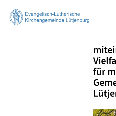
mitei
Vielf
für 
Gemei
Lütj