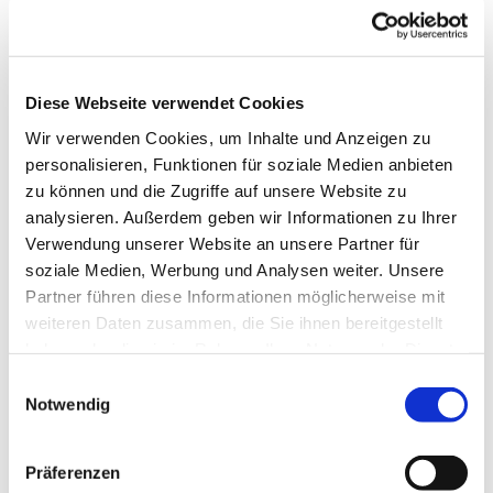
Montag statt.
Eine ehrenamtliche Initiative in Kooperation mit unserer
Kirchengemeinde und finanzieller Unterstützung der
Diese Webseite verwendet Cookies
Kreisvolkshochschule Plön sowie der Stiftergemeinschaft
Wir verwenden Cookies, um Inhalte und Anzeigen zu
der Fördesparkasse hat dieses Café in Leben gerufen.
personalisieren, Funktionen für soziale Medien anbieten
Kommen Sie gern vorbei! Die Organisatoren freuen sich
zu können und die Zugriffe auf unsere Website zu
auf Sie!
analysieren. Außerdem geben wir Informationen zu Ihrer
Verwendung unserer Website an unsere Partner für
soziale Medien, Werbung und Analysen weiter. Unsere
Partner führen diese Informationen möglicherweise mit
weiteren Daten zusammen, die Sie ihnen bereitgestellt
haben oder die sie im Rahmen Ihrer Nutzung der Dienste
gesammelt haben.
Einwilligungsauswahl
Notwendig
Präferenzen