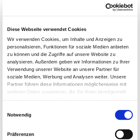
Montag statt.
Eine ehrenamtliche Initiative in Kooperation mit unserer
Kirchengemeinde und finanzieller Unterstützung der
Diese Webseite verwendet Cookies
Kreisvolkshochschule Plön sowie der Stiftergemeinschaft
Wir verwenden Cookies, um Inhalte und Anzeigen zu
der Fördesparkasse hat dieses Café in Leben gerufen.
personalisieren, Funktionen für soziale Medien anbieten
Kommen Sie gern vorbei! Die Organisatoren freuen sich
zu können und die Zugriffe auf unsere Website zu
auf Sie!
analysieren. Außerdem geben wir Informationen zu Ihrer
Verwendung unserer Website an unsere Partner für
soziale Medien, Werbung und Analysen weiter. Unsere
Partner führen diese Informationen möglicherweise mit
weiteren Daten zusammen, die Sie ihnen bereitgestellt
haben oder die sie im Rahmen Ihrer Nutzung der Dienste
gesammelt haben.
Einwilligungsauswahl
Notwendig
Präferenzen