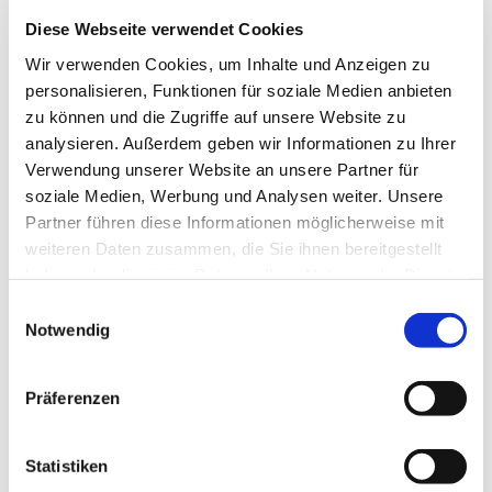
Diese Webseite verwendet Cookies
Das Konzert dauert etwa eine Stunde. Bei vielen Stücken
darf/soll gerne mitgesungen werden.
Wir verwenden Cookies, um Inhalte und Anzeigen zu
personalisieren, Funktionen für soziale Medien anbieten
zu können und die Zugriffe auf unsere Website zu
analysieren. Außerdem geben wir Informationen zu Ihrer
Verwendung unserer Website an unsere Partner für
soziale Medien, Werbung und Analysen weiter. Unsere
Partner führen diese Informationen möglicherweise mit
weiteren Daten zusammen, die Sie ihnen bereitgestellt
haben oder die sie im Rahmen Ihrer Nutzung der Dienste
gesammelt haben.
Einwilligungsauswahl
Notwendig
Präferenzen
Statistiken